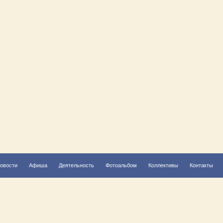
овости
Афиша
Деятельность
Фотоальбом
Коллективы
Контакты
Решаем вместе