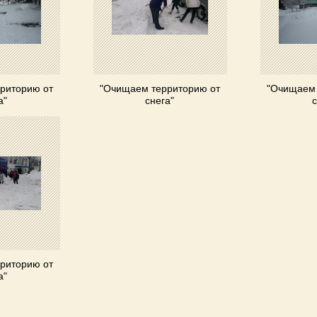
риторию от
"Очищаем территорию от
"Очищаем 
а"
снега"
с
риторию от
а"