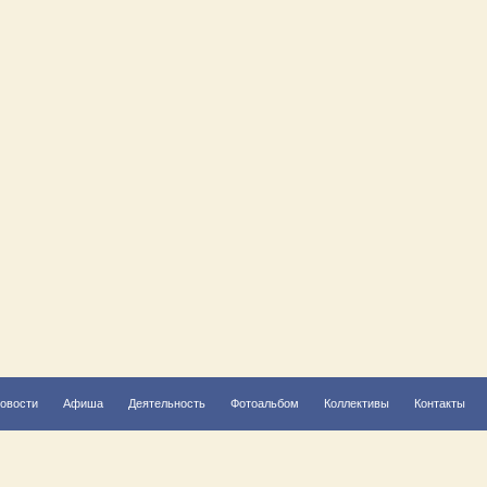
овости
Афиша
Деятельность
Фотоальбом
Коллективы
Контакты
Решаем вместе