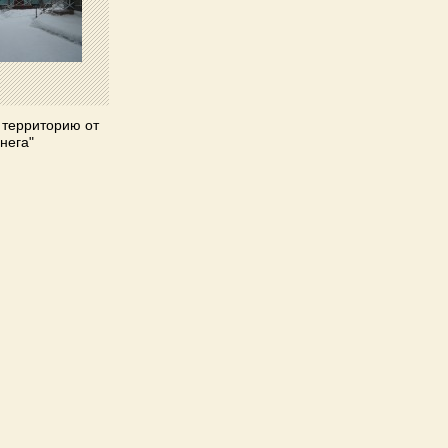
территорию от
нега"