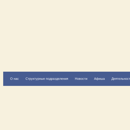
О нас
Структурные подразделения
Новости
Афиша
Деятельнос
Есть вопрос?
Напишите нам