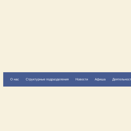
О нас
Структурные подразделения
Новости
Афиша
Деятельнос
Есть вопрос?
Напишите нам