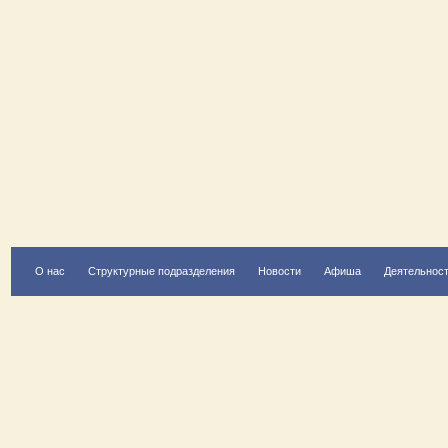
О нас
Структурные подразделения
Новости
Афиша
Деятельнос
Есть вопрос?
Напишите нам