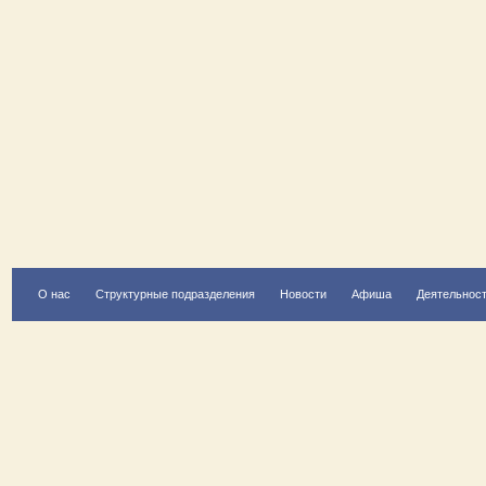
О нас
Структурные подразделения
Новости
Афиша
Деятельнос
Есть вопрос?
Напишите нам